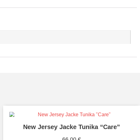
New Jersey Jacke Tunika “Care”
66,00
€