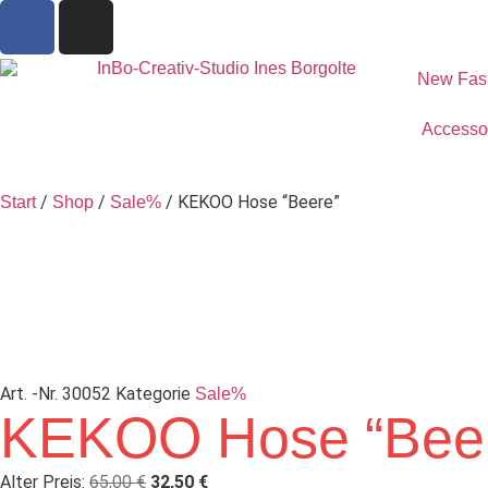
New Fas
Accesso
/
/
/ KEKOO Hose “Beere”
Start
Shop
Sale%
Art. -Nr.
30052
Kategorie
Sale%
KEKOO Hose “Bee
Alter Preis:
65,00
€
32,50
€