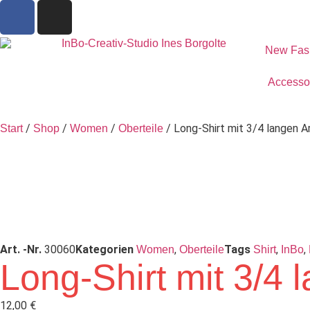
New Fas
Accesso
/
/
/
/ Long-Shirt mit 3/4 langen 
Start
Shop
Women
Oberteile
Art. -Nr.
30060
Kategorien
,
Tags
,
,
Women
Oberteile
Shirt
InBo
Long-Shirt mit 3/4
12,00
€