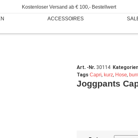
Kostenloser Versand ab € 100,- Bestellwert
EN
ACCESSOIRES
SAL
Art. -Nr.
30114
Kategorie
Tags
,
,
,
Capri
kurz
Hose
bun
Joggpants Capr