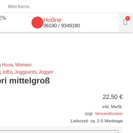
Mein Konto
E%
Hotline
0
06190 / 9349180
n
,
Hose
Women
,
,
,
t
InBo
Joggpants
Jogger
i mittelgroß
22,50
€
inkl. MwSt.
zzgl.
Versandkosten
Lieferzeit:
ca. 2-5 Werktage