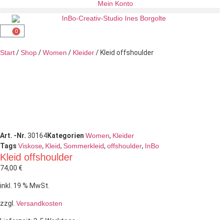
Mein Konto
0
Start
/
Shop
/
Women
/
Kleider
/ Kleid offshoulder
Art. -Nr.
30164
Kategorien
Women
,
Kleider
Tags
Viskose
,
Kleid
,
Sommerkleid
,
offshoulder
,
InBo
Kleid offshoulder
74,00
€
inkl. 19 % MwSt.
zzgl.
Versandkosten