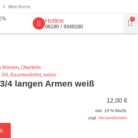
Mein Konto
E%
Hotline
0
06190 / 9349180
n
,
Women
Oberteile
,
,
,
3/4
Baumwollshirt
weiss
 3/4 langen Armen weiß
12,00
€
inkl. 19 % MwSt.
zzgl.
Versandkosten
rb