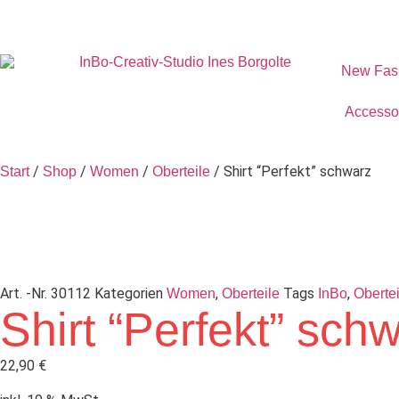
New Fas
Accesso
/
/
/
/ Shirt “Perfekt” schwarz
Start
Shop
Women
Oberteile
Art. -Nr.
30112
Kategorien
,
Tags
,
Women
Oberteile
InBo
Obertei
Shirt “Perfekt” sch
22,90
€