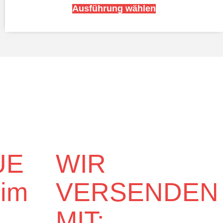
Ausführung wählen
UE
WIR
eim
VERSENDEN
MIT: