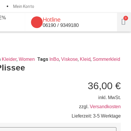
Mein Konto
E%
Hotline
0
06190 / 9349180
n
,
Tags
,
,
,
Kleider
Women
InBo
Viskose
Kleid
Sommerkleid
lissee
36,00
€
inkl. MwSt.
zzgl.
Versandkosten
Lieferzeit:
3-5 Werktage